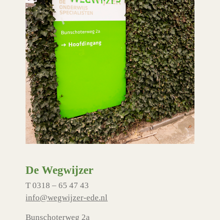
De Wegwijzer
T 0318 – 65 47 43
info@wegwijzer-ede.nl
Bunschoterweg 2a