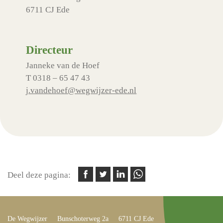
6711 CJ Ede
Directeur
Janneke van de Hoef
T 0318 – 65 47 43
j.vandehoef@wegwijzer-ede.nl
Deel deze pagina:
De Wegwijzer
Bunschoterweg 2a
6711 CJ Ede